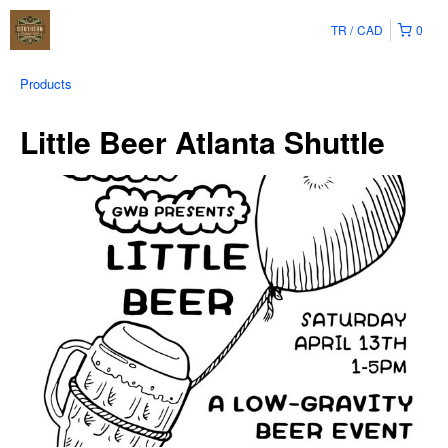
TR
CAD
0
Products
Little Beer Atlanta Shuttle