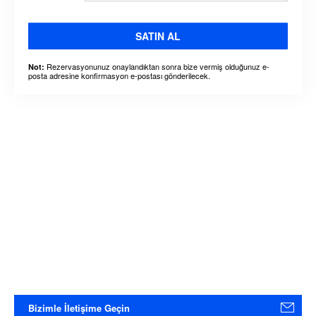
SATIN AL
Rezervasyonunuz onaylandıktan sonra bize vermiş olduğunuz e-
Not:
posta adresine konfirmasyon e-postası gönderilecek.
Bizimle İletişime Geçin